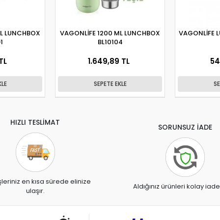
ML LUNCHBOX
VAGONLİFE 1200 ML LUNCHBOX
VAGONLİFE 
1
BL10104
TL
1.649,89 TL
54
KLE
SEPETE EKLE
SE
HIZLI TESLİMAT
SORUNSUZ İADE
şleriniz en kısa sürede elinize
Aldığınız ürünleri kolay iade
ulaşır.