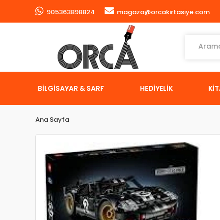
905363898824
magaza@orcakirtasiye.com
BİLGİSAYAR & SARF
HEDİYELİK
Kİ
Ana Sayfa