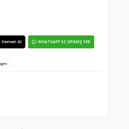
Hemen Al
WHATSAPP İLE SİPARİŞ VER
işim