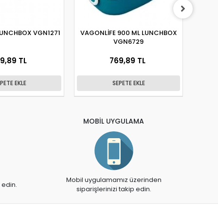
LUNCHBOX VGN1271
VAGONLİFE 900 ML LUNCHBOX
VA
VGN6729
BES
9,89 TL
769,89 TL
PETE EKLE
SEPETE EKLE
MOBİL UYGULAMA
Mobil uygulamamız üzerinden
 edin.
siparişlerinizi takip edin.