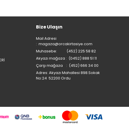
Bize Ulaşın
Mail Adresi
:
magaza@orcakirtasiye.com
Muhasebe: (452) 225 58 82
Akyazı mağaza : (0452) 888 51 11
ERİ
Çarşı mağaza : (452) 666 34 00
Adres: Akyazı Mahallesi 898.Sokak
No:24 52200 Ordu