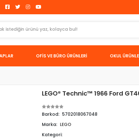
TAPLAR
OFİS VE BÜRO ÜRÜNLERİ
OKUL ÜRÜNLE
LEGO® Technic™ 1966 Ford GT4
Barkod:
5702018067048
Marka:
LEGO
Kategori: