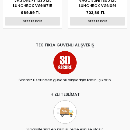
VAGONLİFE 1330 ML
VAGONLİFE 1300 ML
LUNCHBOX VGN6715
LUNCHBOX VGN091
989,89 TL
703,89 TL
SEPETE EKLE
SEPETE EKLE
TEK TIKLA GÜVENLİ ALIŞVERİŞ
Sitemiz üzerinden güvenli alışverişin tadını çıkarın.
HIZLI TESLİMAT
Siparişleriniz en kısa sürede elinize ulaşır.