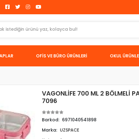
TAPLAR
OFİS VE BÜRO ÜRÜNLERİ
OKUL ÜRÜNLE
VAGONLİFE 700 ML 2 BÖLMELİ 
7096
Barkod:
6971040541898
Marka:
UZSPACE