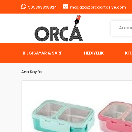
905363898824
magaza@orcakirtasiye.com
BİLGİSAYAR & SARF
HEDİYELİK
Kİ
Ana Sayfa