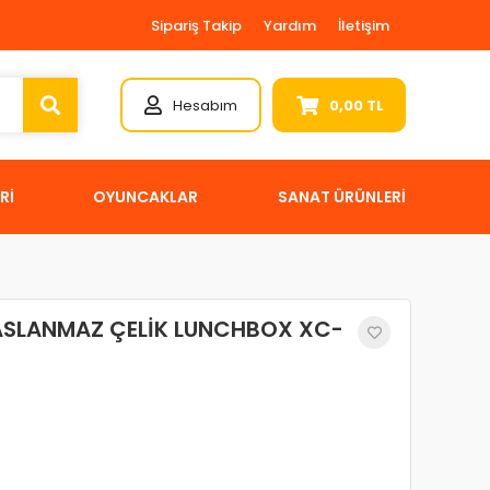
Sipariş Takip
Yardım
İletişim
Hesabım
0,00 TL
Rİ
OYUNCAKLAR
SANAT ÜRÜNLERİ
PASLANMAZ ÇELİK LUNCHBOX XC-