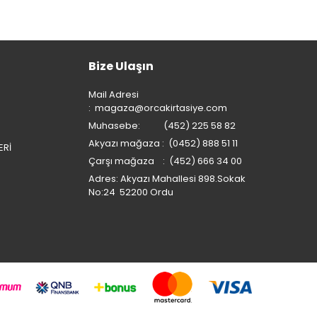
Bize Ulaşın
Mail Adresi
:
magaza@orcakirtasiye.com
Muhasebe: (452) 225 58 82
Akyazı mağaza : (0452) 888 51 11
ERİ
Çarşı mağaza : (452) 666 34 00
Adres: Akyazı Mahallesi 898.Sokak
No:24 52200 Ordu