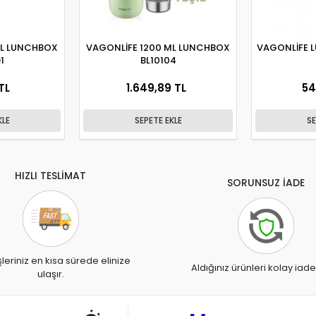
ML LUNCHBOX
VAGONLİFE 1200 ML LUNCHBOX
VAGONLİFE 
1
BL10104
TL
1.649,89 TL
54
KLE
SEPETE EKLE
SE
HIZLI TESLİMAT
SORUNSUZ İADE
şleriniz en kısa sürede elinize
Aldığınız ürünleri kolay iade
ulaşır.