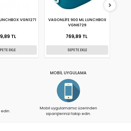
LUNCHBOX VGN1271
VAGONLİFE 900 ML LUNCHBOX
VA
VGN6729
BES
9,89 TL
769,89 TL
PETE EKLE
SEPETE EKLE
MOBİL UYGULAMA
Mobil uygulamamız üzerinden
 edin.
siparişlerinizi takip edin.