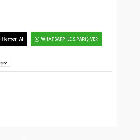
Hemen Al
WHATSAPP İLE SİPARİŞ VER
işim